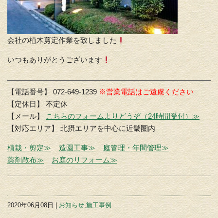
会社の植木剪定作業を致しました
いつもありがとうございます
【電話番号】 072-649-1239
※営業電話はご遠慮ください
【定休日】 不定休
【メール】
こちらのフォームよりどうぞ（24時間受付）≫
【対応エリア】 北摂エリアを中心に近畿圏内
植栽・剪定≫
造園工事≫
庭管理・年間管理≫
薬剤散布≫
お庭のリフォーム≫
2020年06月08日 |
お知らせ
,
施工事例