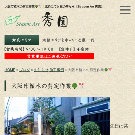
大阪市植木の剪定作業
｜北摂にてお庭の事なら【Season Art 秀園】
HOME
»
ブログ
»
お知らせ
,
施工事例
»
大阪市植木の剪定作業
大阪市植木の剪定作業
先日は某