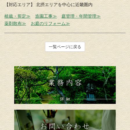
【対応エリア】 北摂エリアを中心に近畿圏内
植栽・剪定≫
造園工事≫
庭管理・年間管理≫
薬剤散布≫
お庭のリフォーム≫
一覧ページに戻る