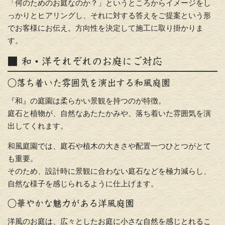
「何のためのお庭なのか？」というところからイメージをし
っかりとヒアリングし、それに対する答えをご提案という形
でお客様にお伝え。方向性を決定して施工に取り掛かりま
す。
■ 和・洋それぞれのお庭にご対応
○落ち着いた雰囲気を演出する和風庭園
『和』の庭園は柔らかい景観を持つのが特徴。
庭石と植物が、自然なあたたかみや、落ち着いた雰囲気を演
出してくれます。
和風庭園では、庭石や植木の大きさや配置一つひとつがとて
も重要。
そのため、設計時に景観に合わない庭石などを極力減らし、
自然な様子を感じられるように仕上げます。
○華やかな魅力がある洋風庭園
洋風のお庭は、広々としたお庭に小さな自然を感じとれるこ