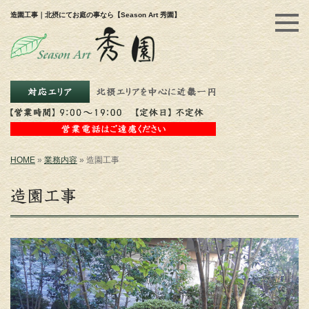
造園工事｜北摂にてお庭の事なら【Season Art 秀園】
HOME
»
業務内容
»
造園工事
造園工事